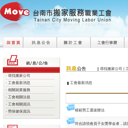
||
尋找搬家公司
|
‧
尋找搬家公司
‧
工會最新消息
工會最新消息
‧
相關就業服務
‧
工會相關法規
‧
工會相關資訊
模範勞工選拔辦法
‧
勞保健保資訊
符合請領會員子女獎學金者，請於