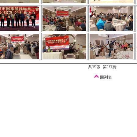
共19張 第1/1頁
回列表