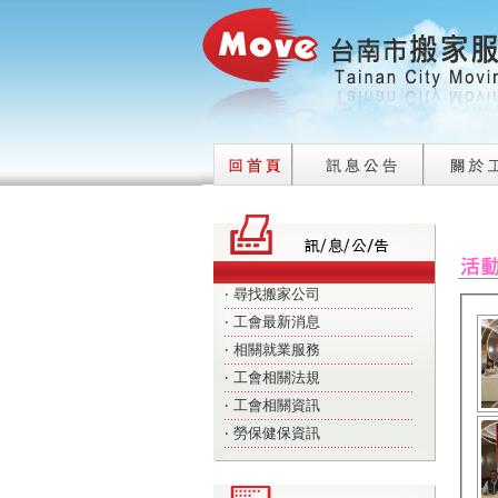
‧
尋找搬家公司
‧
工會最新消息
‧
相關就業服務
‧
工會相關法規
‧
工會相關資訊
‧
勞保健保資訊