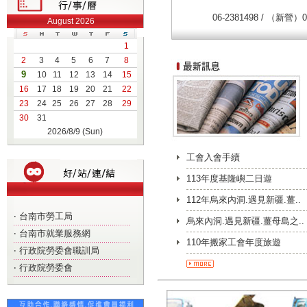
06-2381498 /
（新營）
0
August 2026
永康市勝利街20-7號
1
捷客搬家
(以客為尊) 
2
3
4
5
6
7
8
搬好家 找捷客搬家
9
10
11
12
13
14
15
捷客專線：0800-090-790 /
16
17
18
19
20
21
22
住址 : 台南市安平區府
23
24
25
26
27
28
29
30
31
2026/8/9 (Sun)
本網站係台南市搬家服
工會入會手續
宜，請與工會連絡，若
113年度基隆嶼二日遊
絡，電話06-2983073
112年烏來內洞.遇見新疆.薑..
‧
台南市勞工局
台南市政府為加強服務
烏來內洞.遇見新疆.薑母島之..
工夜間諮詢服務中心」 
‧
台南市就業服務網
110年搬家工會年度旅遊
線：06-2159550 
‧
行政院勞委會職訓局
〈三〉勞資爭議案件申請
‧
行政院勞委會
福利服務