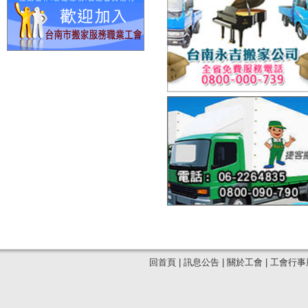
台南市總工會聘請律師
服務廣大勞工朋友各項
10：00~12：00 
請各職業工會會員、員
局服務台 勞工服務中心： 
內容：〈一〉勞工法令
〈四〉就業輔導及職業
關勞工諮詢服務事項 勞
刑事法律問題 〈二〉勞
的維護 諮詢律師：陳明
請各職業工會失業之會員
務時間：周二下午三時至五時
廠商求才登記 〈三〉就
業市場趨勢 ２、協助了
請善加宣傳使用「勞工退休
回首頁
|
訊息公告
|
關於工會
|
工會行事
〈一〉勞工退休金新制
〈四〉勞資爭議協處