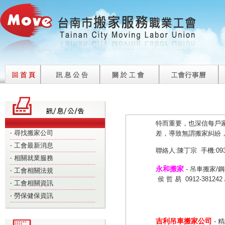
台南永吉吊車搬
制度，除了專業搬家服
運、鋼琴吊卸、吊車搬
特而重要，也深信每戶
差，導致無謂搬家糾紛
‧
尋找搬家公司
聯絡人:陳丁宗 手機:0933
‧
工會最新消息
‧
相關就業服務
永和搬家
- 吊車搬家/
‧
工會相關法規
侯 哲 易 0912-381242 
‧
工會相關資訊
‧
勞保健保資訊
吉利吊車搬家公司
- 